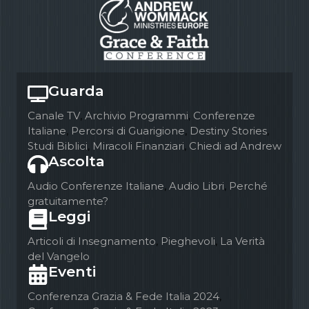
Guarda
Canale TV
,
Archivio Programmi
,
Conferenze
Italiane
,
Percorsi di Guarigione
,
Destiny Stories
,
Studi Biblici
,
Miracoli Finanziari
,
Chiedi ad Andrew
Ascolta
Audio Conferenze Italiane
,
Audio Libri
,
Perché
gratuitamente?
Leggi
Articoli di Insegnamento
,
Pieghevoli
,
La Verità
del Vangelo
Eventi
Conferenza Grazia & Fede Italia 2024
,