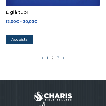
È già tuo!
12,00
€
-
30,00
€
Acquista
<
1
2
3
>