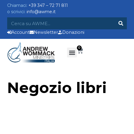
Chiamaci:
+39 347 – 72 71 811
o scrivici:
info@awme.it
Account
Newsletter
Donazioni
0
Negozio libri