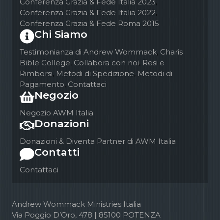
Conferenza Grazia & Fede Italia 2023
,
Conferenza Grazia & Fede Italia 2022
,
Conferenza Grazia & Fede Roma 2015
Chi Siamo
Testimonianza di Andrew Wommack
,
Charis
Bible College
,
Collabora con noi
,
Resi e
Rimborsi
,
Metodi di Spedizione
,
Metodi di
Pagamento
,
Contattaci
Negozio
Negozio AWM Italia
Donazioni
Donazioni & Diventa Partner di AWM Italia
Contatti
Contattaci
Andrew Wommack Ministries Italia
Via Poggio D’Oro, 478 | 85100 POTENZA