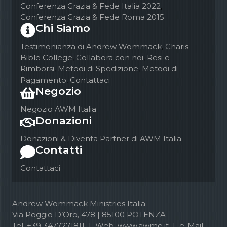
Conferenza Grazia & Fede Italia 2022
,
Conferenza Grazia & Fede Roma 2015
Chi Siamo
Testimonianza di Andrew Wommack
,
Charis
Bible College
,
Collabora con noi
,
Resi e
Rimborsi
,
Metodi di Spedizione
,
Metodi di
Pagamento
,
Contattaci
Negozio
Negozio AWM Italia
Donazioni
Donazioni & Diventa Partner di AWM Italia
Contatti
Contattaci
Andrew Wommack Ministries Italia
Via Poggio D’Oro, 478 | 85100 POTENZA
Tel. +39 3477271811 | Web: www.awme.it | e-Mail: