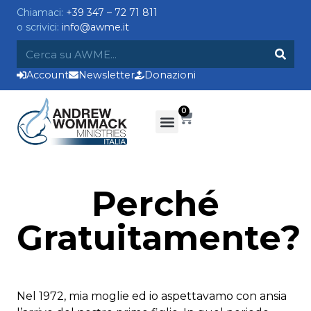
Chiamaci:
+39 347 – 72 71 811
o scrivici:
info@awme.it
Account
Newsletter
Donazioni
0
Perché
Gratuitamente?
Nel 1972, mia moglie ed io aspettavamo con ansia