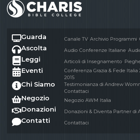
Guarda
Canale TV
,
Archivio Programmi
,
Ascolta
Audio Conferenze Italiane
,
Audio
Leggi
Articoli di Insegnamento
,
Pieghe
Eventi
Conferenza Grazia & Fede Italia
2015
Chi Siamo
Testimonianza di Andrew Wom
Contattaci
Negozio
Negozio AWM Italia
Donazioni
Donazioni & Diventa Partner di 
Contatti
Contattaci