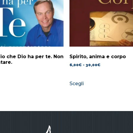
lio che Dio ha per te. Non
Spirito, anima e corpo
tare.
6,00
€
-
30,00
€
Scegli