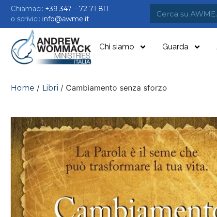
Chiamaci:
+39 347 – 72 71 811
o scrivici:
info@awme.it
Chi siamo
Guarda
/
/ Cambiamento senza sforzo
Home
Libri