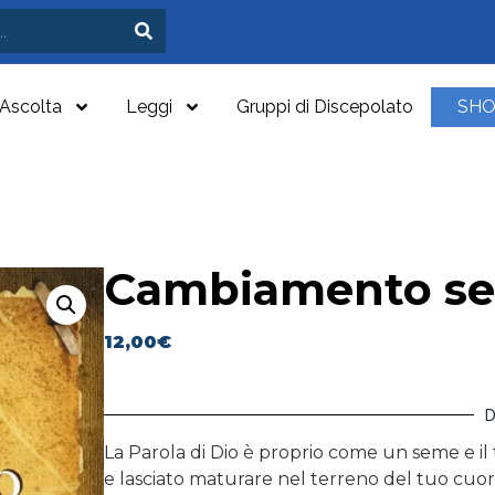
Ascolta
Leggi
Gruppi di Discepolato
SH
Cambiamento sen
12,00
€
D
La Parola di Dio è proprio come un seme e il
e lasciato maturare nel terreno del tuo cuore, 