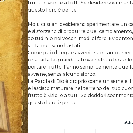
frutto è visibile a tutti. Se desideri sperime
questo libro è per te.
Molti cristiani desiderano sperimentare un c
e si sforzano di produrre quel cambiamento
abitudini e nei vecchi modi di fare. Evidente
volta non sono bastati.
Come può dunque avvenire un cambiamento 
una farfalla quando si trova nel suo bozzolo
portare frutto. Fanno semplicemente quello 
avviene, senza alcuno sforzo.
La Parola di Dio è proprio come un seme e il
e lasciato maturare nel terreno del tuo cuore, 
frutto è visibile a tutti. Se desideri sperime
questo libro è per te.
SCEG