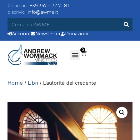
Chiamaci:
+39 347 – 72 71 811
o scrivici:
info@awme.it
Account
Newsletter
Donazioni
0
/
/ L’autorità del credente
Home
Libri