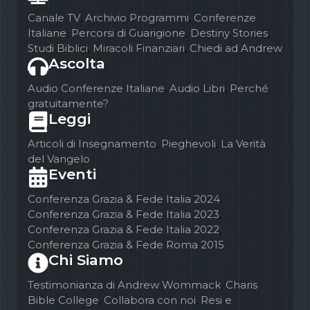
Canale TV
,
Archivio Programmi
,
Conferenze
Italiane
,
Percorsi di Guarigione
,
Destiny Stories
,
Studi Biblici
,
Miracoli Finanziari
,
Chiedi ad Andrew
Ascolta
Audio Conferenze Italiane
,
Audio Libri
,
Perché
gratuitamente?
Leggi
Articoli di Insegnamento
,
Pieghevoli
,
La Verità
del Vangelo
Eventi
Conferenza Grazia & Fede Italia 2024
,
Conferenza Grazia & Fede Italia 2023
,
Conferenza Grazia & Fede Italia 2022
,
Conferenza Grazia & Fede Roma 2015
Chi Siamo
Testimonianza di Andrew Wommack
,
Charis
Bible College
,
Collabora con noi
,
Resi e