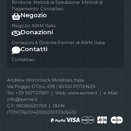
Rimborsi
,
Metodi di Spedizione
,
Metodi di
Pagamento
,
Contattaci
Negozio
Negozio AWM Italia
Donazioni
Donazioni & Diventa Partner di AWM Italia
Contatti
Contattaci
Andrew Wommack Ministries Italia
Via Poggio D’Oro, 478 | 85100 POTENZA
Tel. +39 3477271811 | Web: www.awme.it | e-Mail:
info@awme.it
C.F. 96086630769 | IBAN:
IT11Y0760104200001037306410