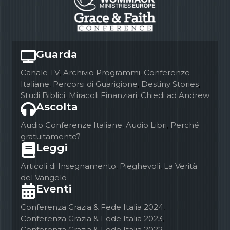
Guarda
Canale TV
,
Archivio Programmi
,
Conferenze
Italiane
,
Percorsi di Guarigione
,
Destiny Stories
,
Studi Biblici
,
Miracoli Finanziari
,
Chiedi ad Andrew
Ascolta
Audio Conferenze Italiane
,
Audio Libri
,
Perché
gratuitamente?
Leggi
Articoli di Insegnamento
,
Pieghevoli
,
La Verità
del Vangelo
Eventi
Conferenza Grazia & Fede Italia 2024
,
Conferenza Grazia & Fede Italia 2023
,
Conferenza Grazia & Fede Italia 2022
,