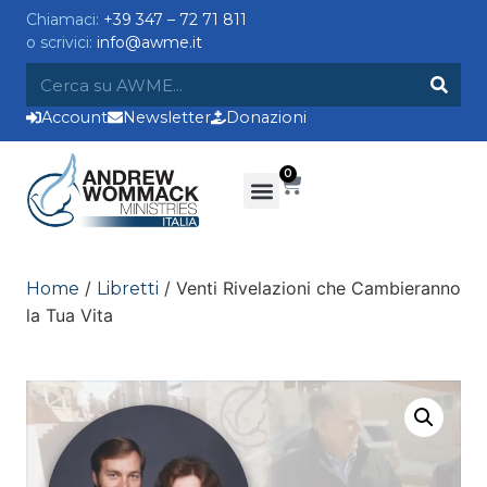
Chiamaci:
+39 347 – 72 71 811
o scrivici:
info@awme.it
Account
Newsletter
Donazioni
0
/
/ Venti Rivelazioni che Cambieranno
Home
Libretti
la Tua Vita