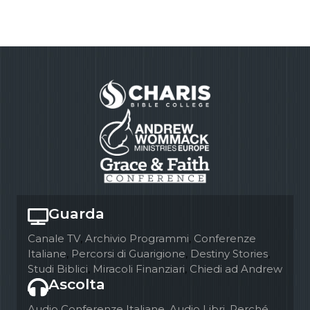
Guarda
Canale TV
,
Archivio Programmi
,
Conferenze
Italiane
,
Percorsi di Guarigione
,
Destiny Stories
,
Studi Biblici
,
Miracoli Finanziari
,
Chiedi ad Andrew
Ascolta
Audio Conferenze Italiane
,
Audio Libri
,
Perché