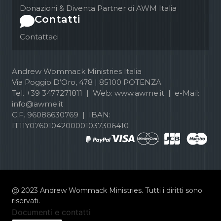
Donazioni & Diventa Partner di AWM Italia
Contatti
Contattaci
Andrew Wommack Ministries Italia
Via Poggio D’Oro, 478 | 85100 POTENZA
Tel. +39 3477271811 | Web: www.awme.it | e-Mail:
info@awme.it
C.F. 96086630769 | IBAN:
IT11Y0760104200001037306410
@ 2023 Andrew Wommack Ministries. Tutti i diritti sono
riservati.
Documenti e contatti