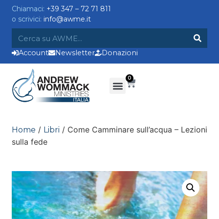
Chiamaci:
+39 347 – 72 71 811
o scrivici:
info@awme.it
Account
Newsletter
Donazioni
0
/
/ Come Camminare sull’acqua – Lezioni
Home
Libri
sulla fede