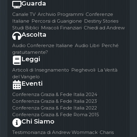
Guarda
Canale TV
,
Archivio Programmi
,
Conferenze
Italiane
,
Percorsi di Guarigione
,
Destiny Stories
,
Studi Biblici
,
Miracoli Finanziari
,
Chiedi ad Andrew
Ascolta
Audio Conferenze Italiane
,
Audio Libri
,
Perché
gratuitamente?
Leggi
Articoli di Insegnamento
,
Pieghevoli
,
La Verità
del Vangelo
Eventi
Conferenza Grazia & Fede Italia 2024
,
Conferenza Grazia & Fede Italia 2023
,
Conferenza Grazia & Fede Italia 2022
,
Conferenza Grazia & Fede Roma 2015
Chi Siamo
Testimonianza di Andrew Wommack
,
Charis