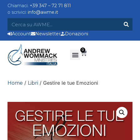
Chiamaci:
+39 347 – 72 71 811
o scrivici:
info@awme.it
Account
Newsletter
Donazioni
0
/
/ Gestire le tue Emozioni
Home
Libri