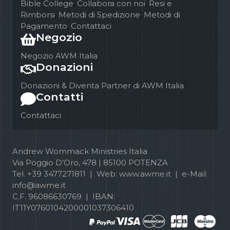
Bible College
,
Collabora con noi
,
Resi e
Rimborsi
,
Metodi di Spedizione
,
Metodi di
Pagamento
,
Contattaci
Negozio
Negozio AWM Italia
Donazioni
Donazioni & Diventa Partner di AWM Italia
Contatti
Contattaci
Andrew Wommack Ministries Italia
Via Poggio D’Oro, 478 | 85100 POTENZA
Tel. +39 3477271811 | Web: www.awme.it | e-Mail:
info@awme.it
C.F. 96086630769 | IBAN:
IT11Y0760104200001037306410