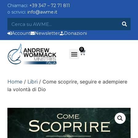
Chiamaci:
+39 347 – 72 71 811
o scrivici:
info@awme.it
Account
Newsletter
Donazioni
0
/
/ Come scoprire, seguire e adempiere
Home
Libri
la volontà di Dio