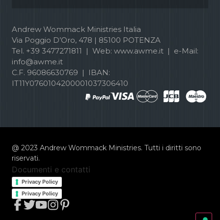
Andrew Wommack Ministries Italia
Via Poggio D’Oro, 478 | 85100 POTENZA
Tel. +39 3477271811 | Web: www.awme.it | e-Mail:
info@awme.it
C.F. 96086630769 | IBAN:
IT11Y0760104200001037306410
@ 2023 Andrew Wommack Ministries. Tutti i diritti sono
riservati.
Documenti e contatti
Privacy Policy
Privacy Policy