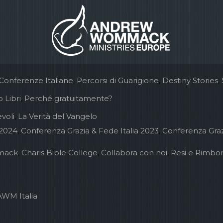
Conferenze Italiane
,
Percorsi di Guarigione
,
Destiny Stories
,
 Libri
,
Perché gratuitamente?
voli
,
La Verità del Vangelo
 2024
,
Conferenza Grazia & Fede Italia 2023
,
Conferenza Graz
mack
,
Charis Bible College
,
Collabora con noi
,
Resi e Rimbor
AWM Italia