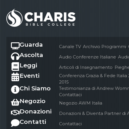
Guarda
Canale TV
,
Archivio Programmi
,
Ascolta
Audio Conferenze Italiane
,
Audio
Leggi
Articoli di Insegnamento
,
Pieghe
Eventi
Conferenza Grazia & Fede Italia
2015
Chi Siamo
Testimonianza di Andrew Wom
Contattaci
Negozio
Negozio AWM Italia
Donazioni
Donazioni & Diventa Partner di 
Contatti
Contattaci