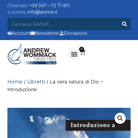
Chiamaci:
+39 347 – 72 71 811
o scrivici:
info@awme.it
Account
Newsletter
Donazioni
0
/
/ La vera natura di Dio –
Home
Libretti
Introduzione