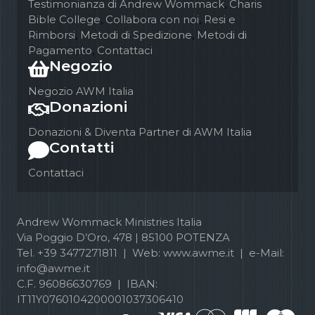
Testimonianza di Andrew Wommack
,
Charis
Bible College
,
Collabora con noi
,
Resi e
Rimborsi
,
Metodi di Spedizione
,
Metodi di
Pagamento
,
Contattaci
Negozio
Negozio AWM Italia
Donazioni
Donazioni & Diventa Partner di AWM Italia
Contatti
Contattaci
Andrew Wommack Ministries Italia
Via Poggio D’Oro, 478 | 85100 POTENZA
Tel. +39 3477271811 | Web: www.awme.it | e-Mail:
info@awme.it
C.F. 96086630769 | IBAN:
IT11Y0760104200001037306410