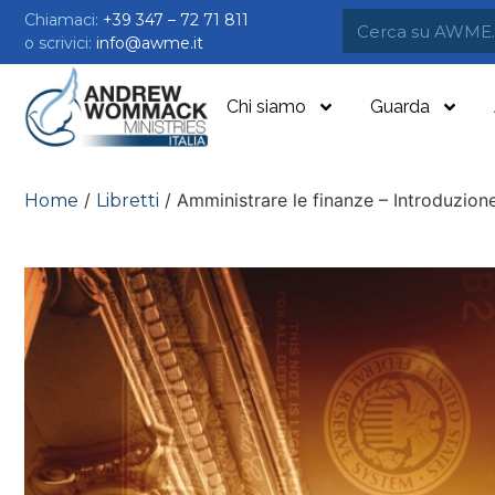
Chiamaci:
+39 347 – 72 71 811
o scrivici:
info@awme.it
Chi siamo
Guarda
/
/ Amministrare le finanze – Introduzion
Home
Libretti