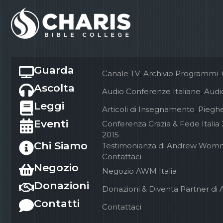
Guarda
Canale TV
,
Archivio Programmi
,
Ascolta
Audio Conferenze Italiane
,
Audio
Leggi
Articoli di Insegnamento
,
Pieghe
Eventi
Conferenza Grazia & Fede Italia
2015
Chi Siamo
Testimonianza di Andrew Wom
Contattaci
Negozio
Negozio AWM Italia
Donazioni
Donazioni & Diventa Partner di 
Contatti
Contattaci