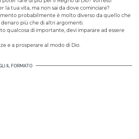
 poter fare di più per il Regno di Dio? Vorresti
er la tua vita, ma non sai da dove cominciare?
rgomento probabilmente è molto diverso da quello che
l denaro più che di altri argomenti.
ato qualcosa di importante, devi imparare ad essere
nze e a prosperare al modo di Dio.
LI IL FORMATO