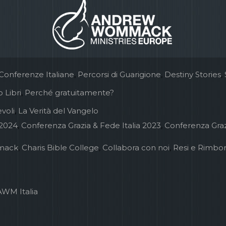
Conferenze Italiane
,
Percorsi di Guarigione
,
Destiny Stories
,
 Libri
,
Perché gratuitamente?
voli
,
La Verità del Vangelo
 2024
,
Conferenza Grazia & Fede Italia 2023
,
Conferenza Graz
mack
,
Charis Bible College
,
Collabora con noi
,
Resi e Rimbor
AWM Italia