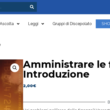
Ascolta
Leggi
Gruppi di Discepolato
SH
e
Amministrare le 
Introduzione
2,00
€
D