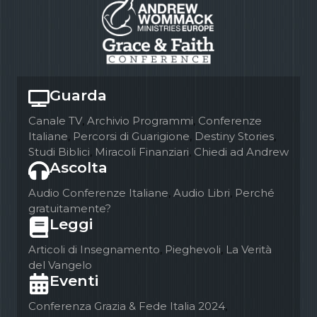
Guarda
Canale TV
,
Archivio Programmi
,
Conferenze
Italiane
,
Percorsi di Guarigione
,
Destiny Stories
,
Studi Biblici
,
Miracoli Finanziari
,
Chiedi ad Andrew
Ascolta
Audio Conferenze Italiane
,
Audio Libri
,
Perché
gratuitamente?
Leggi
Articoli di Insegnamento
,
Pieghevoli
,
La Verità
del Vangelo
Eventi
Conferenza Grazia & Fede Italia 2024
,