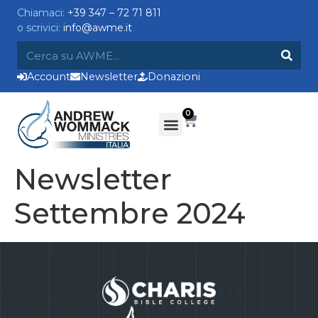
Chiamaci:
+39 347 – 72 71 811
o scrivici:
info@awme.it
Account
Newsletter
Donazioni
0
Newsletter
Settembre 2024