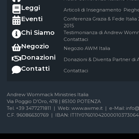
Leggi
Articoli di Insegnamento
,
Pieghe
Eventi
Conferenza Grazia & Fede Italia
2015
Chi Siamo
Testimonianza di Andrew Wom
Contattaci
Negozio
Negozio AWM Italia
Donazioni
Donazioni & Diventa Partner di 
Contatti
Contattaci
Andrew Wommack Ministries Italia
Via Poggio D’Oro, 478 | 85100 POTENZA
Tel. +39 3477271811 | Web: www.awme.it | e-Mail: info
C.F. 96086630769 | IBAN: IT11Y07601042000010373064