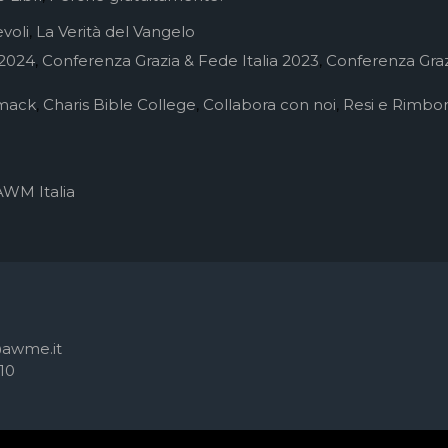
voli
,
La Verità del Vangelo
 2024
,
Conferenza Grazia & Fede Italia 2023
,
Conferenza Graz
mack
,
Charis Bible College
,
Collabora con noi
,
Resi e Rimbor
AWM Italia
@awme.it
10