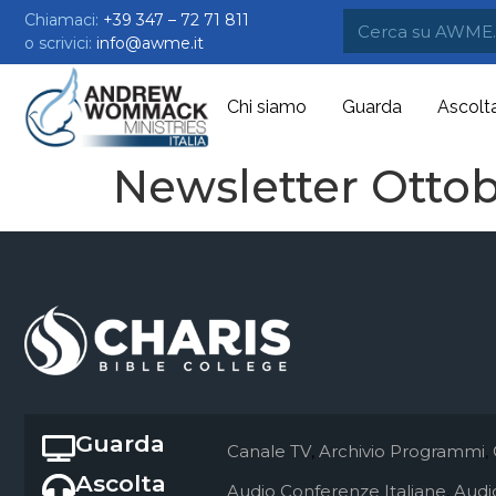
Chiamaci:
+39 347 – 72 71 811
o scrivici:
info@awme.it
Chi siamo
Guarda
Ascolt
Newsletter Ottob
Guarda
Canale TV
,
Archivio Programmi
,
Ascolta
Audio Conferenze Italiane
,
Audio