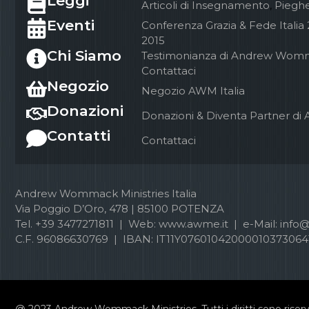
Leggi
Articoli di Insegnamento
,
Pieghe
Eventi
Conferenza Grazia & Fede Italia
2015
Chi Siamo
Testimonianza di Andrew Wom
Contattaci
Negozio
Negozio AWM Italia
Donazioni
Donazioni & Diventa Partner di 
Contatti
Contattaci
Andrew Wommack Ministries Italia
Via Poggio D’Oro, 478 | 85100 POTENZA
Tel. +39 3477271811 | Web: www.awme.it | e-Mail: info
C.F. 96086630769 | IBAN: IT11Y07601042000010373064
@ 2023 Andrew Wommack Ministries. Tutti i diritti sono riserv