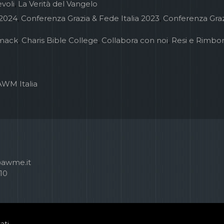
voli
,
La Verità del Vangelo
 2024
,
Conferenza Grazia & Fede Italia 2023
,
Conferenza Graz
mack
,
Charis Bible College
,
Collabora con noi
,
Resi e Rimbor
AWM Italia
@awme.it
10
ati.