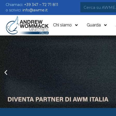
Chiamaci:
+39 347 – 72 71 811
o scrivici:
info@awme.it
Chi siamo
Guarda