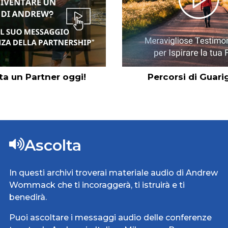
ta un Partner oggi!
Percorsi di Guari
Ascolta
In questi archivi troverai materiale audio di Andrew
Wommack che ti incoraggerà, ti istruirà e ti
benedirà.
Puoi ascoltare i messaggi audio delle conferenze